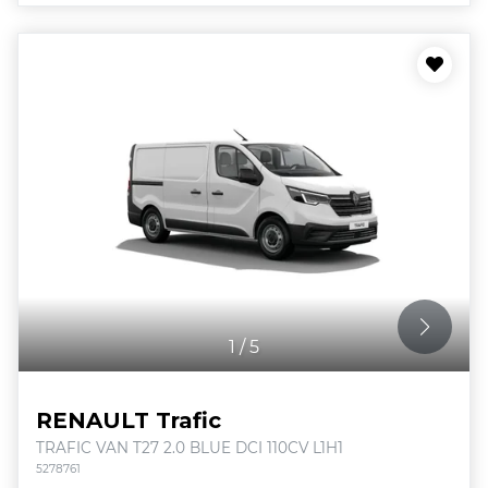
1
/
5
RENAULT Trafic
TRAFIC VAN T27 2.0 BLUE DCI 110CV L1H1
5278761