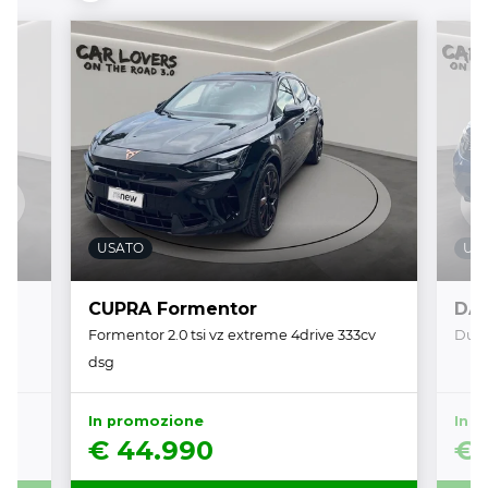
USATO
US
CUPRA Formentor
DAC
Formentor 2.0 tsi vz extreme 4drive 333cv
Duste
dsg
In promozione
In 
€ 44.990
€ 