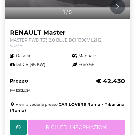
1
/
5
RENAULT Master
MASTER FWD T33 2.0 BLUE DCI 130CV L2H2
5278869
Gasolio
Manuale
131 CV (96 KW)
Euro 6E
€ 42.430
Prezzo
IVA ESCLUSA
Vieni a vederla presso
CAR LOVERS Roma - Tiburtina
(Roma)
RICHIEDI INFORMAZIONI