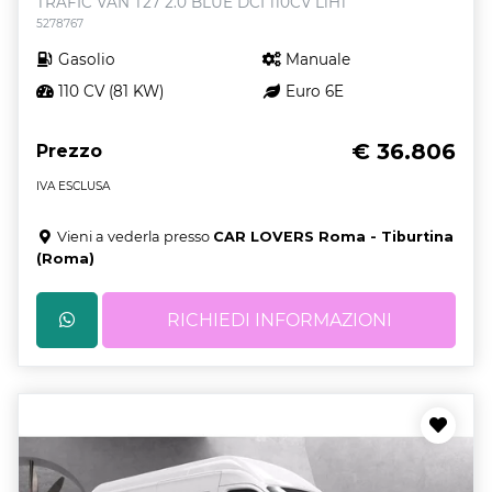
TRAFIC VAN T27 2.0 BLUE DCI 110CV L1H1
5278767
Gasolio
Manuale
110 CV (81 KW)
Euro 6E
€ 36.806
Prezzo
IVA ESCLUSA
Vieni a vederla presso
CAR LOVERS Roma - Tiburtina
(Roma)
RICHIEDI INFORMAZIONI