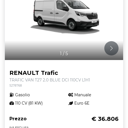
1
/
5
RENAULT Trafic
TRAFIC VAN T27 2.0 BLUE DCI 110CV L1H1
5278768
Gasolio
Manuale
110 CV (81 KW)
Euro 6E
€ 36.806
Prezzo
IVA ESCLUSA