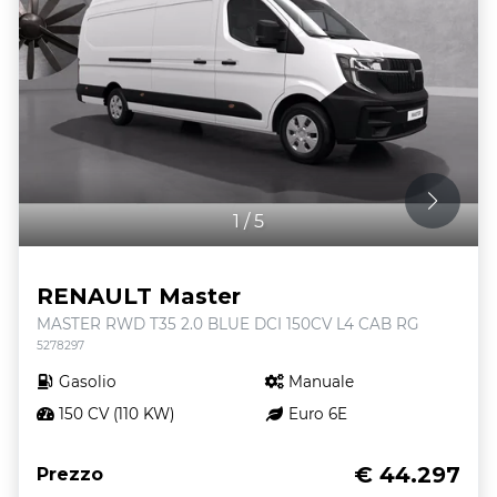
1
/
5
RENAULT Master
MASTER RWD T35 2.0 BLUE DCI 150CV L4 CAB RG
5278297
Gasolio
Manuale
150 CV (110 KW)
Euro 6E
€ 44.297
Prezzo