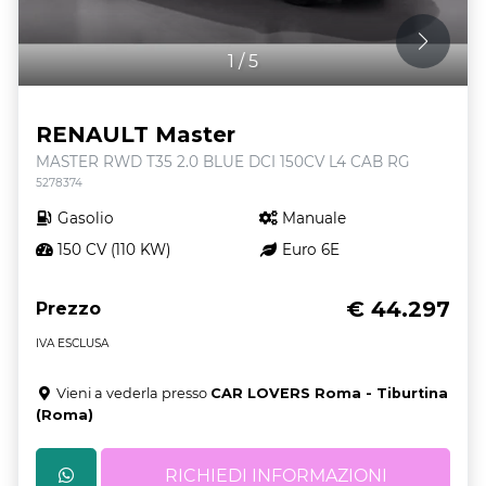
1
/
5
RENAULT Master
MASTER RWD T35 2.0 BLUE DCI 150CV L4 CAB RG
5278374
Gasolio
Manuale
150 CV (110 KW)
Euro 6E
€ 44.297
Prezzo
IVA ESCLUSA
Vieni a vederla presso
CAR LOVERS Roma - Tiburtina
(Roma)
RICHIEDI INFORMAZIONI