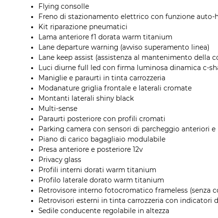
Flying consolle
Freno di stazionamento elettrico con funzione auto-
Kit riparazione pneumatici
Lama anteriore f1 dorata warm titanium
Lane departure warning (avviso superamento linea)
Lane keep assist (assistenza al mantenimento della co
Luci diurne full led con firma luminosa dinamica c-s
Maniglie e paraurti in tinta carrozzeria
Modanature griglia frontale e laterali cromate
Montanti laterali shiny black
Multi-sense
Paraurti posteriore con profili cromati
Parking camera con sensori di parcheggio anteriori e 
Piano di carico bagagliaio modulabile
Presa anteriore e posteriore 12v
Privacy glass
Profili interni dorati warm titanium
Profilo laterale dorato warm titanium
Retrovisore interno fotocromatico frameless (senza c
Retrovisori esterni in tinta carrozzeria con indicatori 
Sedile conducente regolabile in altezza