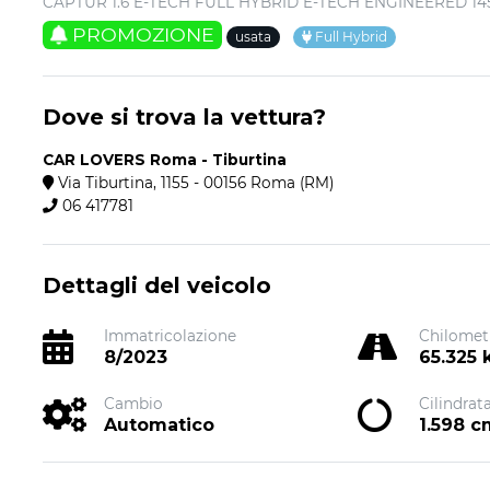
CAPTUR 1.6 E-TECH FULL HYBRID E-TECH ENGINEERED 1
PROMOZIONE
usata
Full Hybrid
Dove si trova la vettura?
CAR LOVERS Roma - Tiburtina
Via Tiburtina, 1155 - 00156 Roma (RM)
06 417781
Dettagli del veicolo
Immatricolazione
Chilomet
8/2023
65.325
Cambio
Cilindrat
Automatico
1.598 c