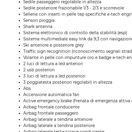
Sedile passeggero regolabile in altezza
Sedile posteriore frazionabile 1/3 - 2/3 e scorrevole
Sellerie con inserti in pelle tep specifiche e-tech eng
Sensori pioggia
Shark antenna
Sistema elettronico di controllo della stabilità (esp)
Sistema multimediale easy link da 9,3 con navigazion
Ski anteriore e posteriore grey
Traffic sign recognition (riconoscimento segnali strada
Volante in pelle con impunture oro e badge e-tech e
2 luci di lettura a led anteriori
2 usb posteriori
3 luci di lettura a led posteriori
3 poggiatesta posteriori regolabili in altezza
Abs
Accensione automatica fari
Active emergency brake (frenata di emergenza attiva 
Airbag frontale conducente
Airbag frontale passeggero
Airbag laterale a tendina anteriore
Airbag laterale a tendina posteriore
Airbag laterale testa-torace conducente