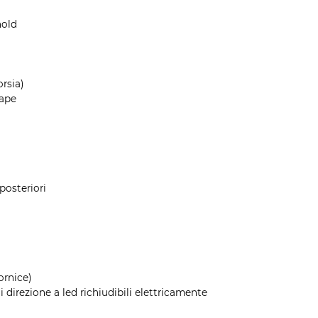
hold
rsia)
hape
posteriori
ornice)
di direzione a led richiudibili elettricamente