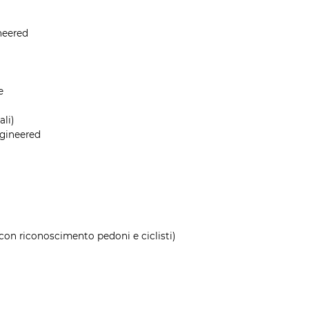
ineered
e
li)
ngineered
con riconoscimento pedoni e ciclisti)