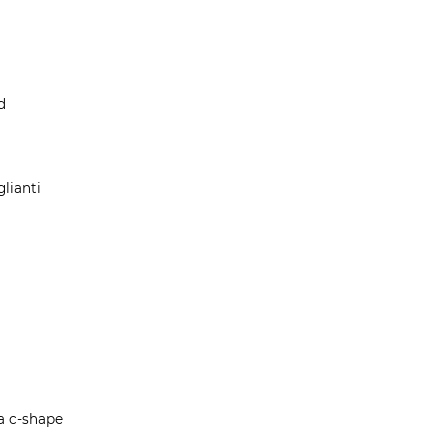
d
lianti
ca c-shape