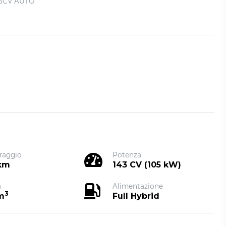
45CV AUTO
raggio
Potenza
 km
143 CV (105 kW)
a
Alimentazione
3
m
Full Hybrid