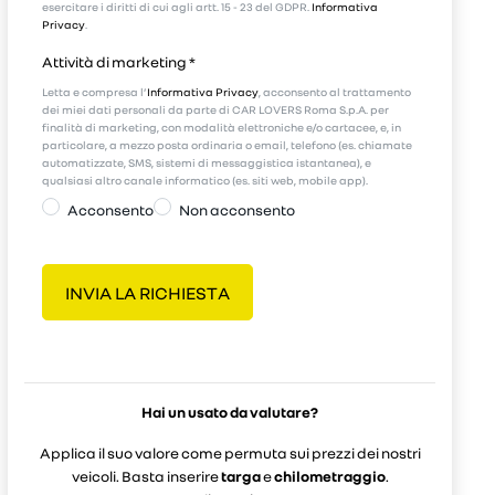
esercitare i diritti di cui agli artt. 15 - 23 del GDPR.
Informativa
Privacy
.
Attività di marketing
*
Letta e compresa l’
Informativa Privacy
, acconsento al trattamento
dei miei dati personali da parte di CAR LOVERS Roma S.p.A. per
finalità di marketing, con modalità elettroniche e/o cartacee, e, in
particolare, a mezzo posta ordinaria o email, telefono (es. chiamate
automatizzate, SMS, sistemi di messaggistica istantanea), e
qualsiasi altro canale informatico (es. siti web, mobile app).
Acconsento
Non acconsento
Hai un usato da valutare?
Applica il suo valore come permuta sui prezzi dei nostri
veicoli. Basta inserire
targa
e
chilometraggio
.