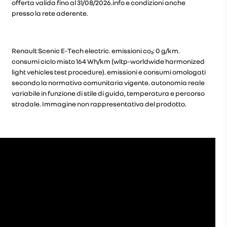
offerta valida fino al 31/08/2026.info e condizioni anche
presso la rete aderente.
Renault Scenic E-Tech electric. emissioni co₂: 0 g/km.
consumi ciclo misto 164 Wh/km (wltp-worldwide harmonized
light vehicles test procedure). emissioni e consumi omologati
secondo la normativa comunitaria vigente. autonomia reale
variabile in funzione di stile di guida, temperatura e percorso
stradale. Immagine non rappresentativa del prodotto.