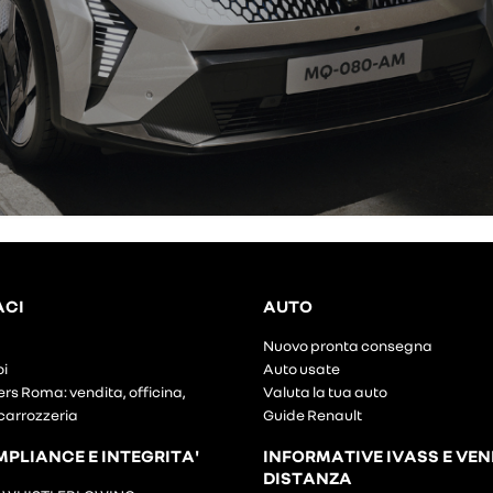
ACI
AUTO
Nuovo pronta consegna
oi
Auto usate
ers Roma: vendita, officina,
Valuta la tua auto
carrozzeria
Guide Renault
MPLIANCE E INTEGRITA'
INFORMATIVE IVASS E VEN
DISTANZA