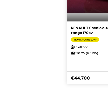
RENAULT Scenic e-t
range 170cv
PRONTA CONSEGNA
Elettrica
170 CV (125 KW)
€44.700