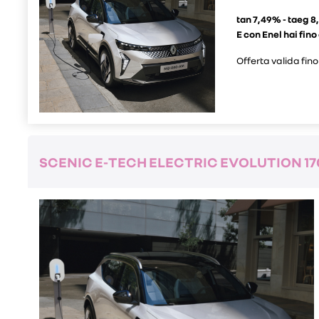
tan 7,49% - taeg 
E con Enel hai fino
Offerta valida fino
SCENIC E-TECH ELECTRIC EVOLUTION 