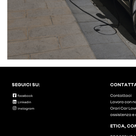
SEGUICI SU:
CONTATT
Contattaci
facebook
Lavora con n
Linkedin
Orari Car Lov
instagram
assistenza e 
ETICA, CO