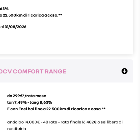
8,63%
 a 22.500km di ricarica a casa.**
 al
31/08/2026
170CV COMFORT RANGE
da 299€*/rata mese
tan 7,49% - taeg 8,63%
E con Enel hai fino a 22.500km di ricarica a casa.**
anticipo 14.080€ - 48 rate – rata finale 16.482€ o sei libero di
restituirlo