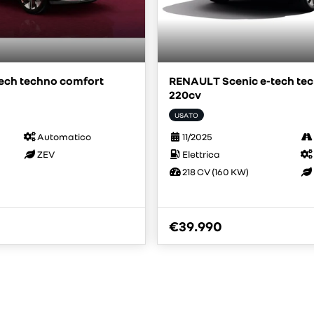
ech techno comfort
RENAULT Scenic e-tech tec
220cv
USATO
Automatico
11/2025
ZEV
Elettrica
218 CV (160 KW)
€39.990