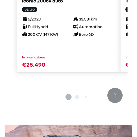
iconic 200cv auto
icon
USATO
USAT
6/2023
33.581 km
11/
Full Hybrid
Automatico
Ful
200 CV (147 KW)
Euro 6D
200
In promozione
In pro
€25.490
€25