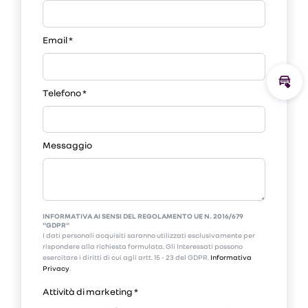
Email
*
Calco
Telefono
*
Messaggio
INFORMATIVA AI SENSI DEL REGOLAMENTO UE N. 2016/679
"GDPR"
I dati personali acquisiti saranno utilizzati esclusivamente per
rispondere alla richiesta formulata. Gli Interessati possono
esercitare i diritti di cui agli artt. 15 - 23 del GDPR.
Informativa
Privacy
.
Attività di marketing
*