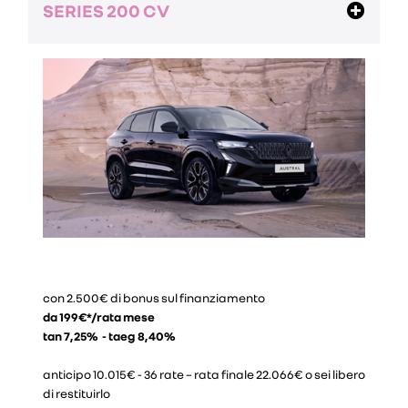
SERIES 200 CV
con 2.500€ di bonus sul finanziamento
da 199€*/rata mese
tan 7,25% - taeg 8,40%
anticipo 10.015€ - 36 rate – rata finale 22.066€ o sei libero
di restituirlo