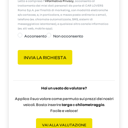
Letta e compresa l’
Informativa Privacy
, acconsento al
trattamento dei miei dati personali da parte di CAR LOVERS
Roma S.p.A. per finalità di marketing, con modalità elettroniche
e/o cartacee, e, in particolare, a mezzo posta ordinaria o email,
telefono (es. chiamate automatizzate, SMS, sistemi di
messaggistica istantanea), e qualsiasi altro canale informatico
(es. siti web, mobile app).
Acconsento
Non acconsento
Hai un usato da valutare?
Applica il suo valore come permuta sui prezzi dei nostri
veicoli. Basta inserire
targa
e
chilometraggio
.
Facile e veloce!
VAI ALLA VALUTAZIONE