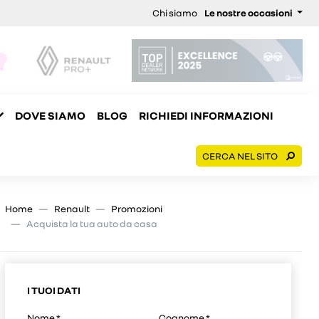
Chi siamo
Le nostre occasioni
DOVE SIAMO
BLOG
RICHIEDI INFORMAZIONI
CERCA NEL SITO
Home
Renault
Promozioni
Acquista la tua auto da casa
I TUOI DATI
Nome
*
Cognome
*