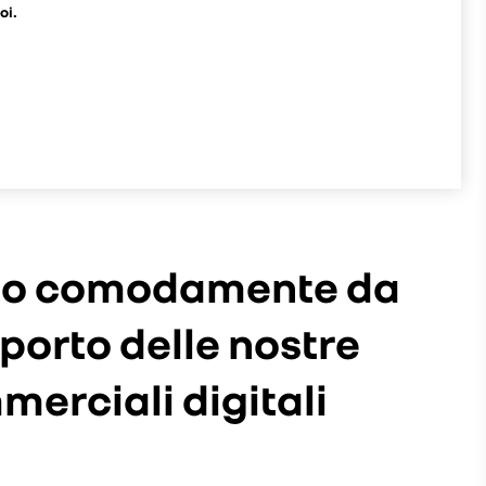
oi.
uto comodamente da
pporto delle nostre
erciali digitali