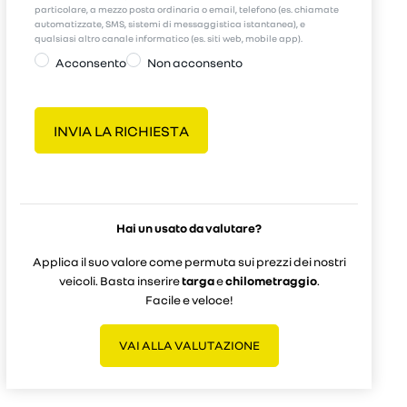
particolare, a mezzo posta ordinaria o email, telefono (es. chiamate
automatizzate, SMS, sistemi di messaggistica istantanea), e
qualsiasi altro canale informatico (es. siti web, mobile app).
Acconsento
Non acconsento
Hai un usato da valutare?
Applica il suo valore come permuta sui prezzi dei nostri
veicoli. Basta inserire
targa
e
chilometraggio
.
Facile e veloce!
VAI ALLA VALUTAZIONE