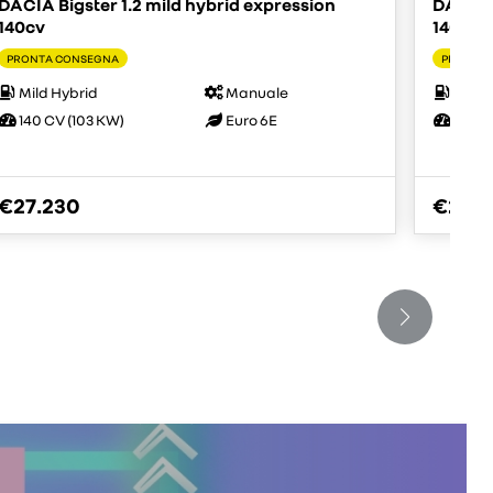
DACIA Bigster 1.2 mild hybrid expression
DACIA B
140cv
140cv
PRONTA CONSEGNA
PRONTA
Mild Hybrid
Manuale
Mild 
140 CV (103 KW)
Euro 6E
140 C
€27.230
€27.2