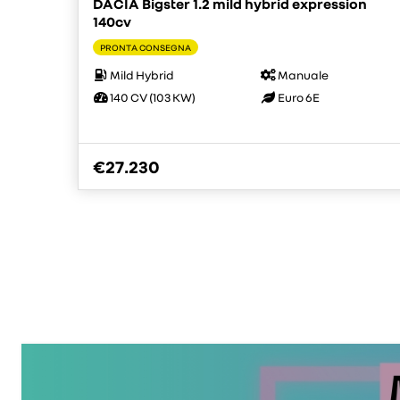
DACIA Bigster 1.2 mild hybrid expression
140cv
PRONTA CONSEGNA
Mild Hybrid
Manuale
140 CV (103 KW)
Euro 6E
€27.230