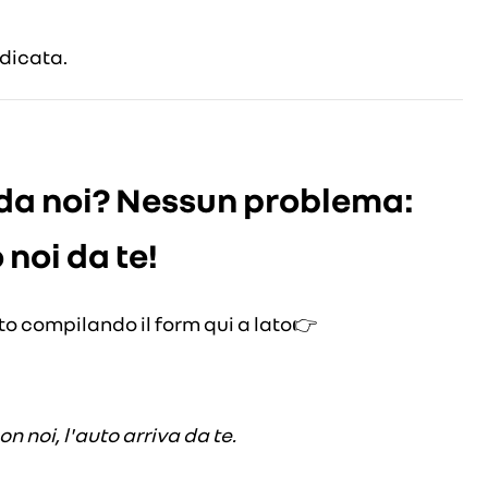
dicata.
 da noi? Nessun problema:
noi da te!
ito compilando il form qui a lato👉
 noi, l'
auto arriva da te.