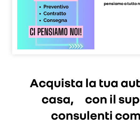
pensiamo a tutto n
Acquista la tua a
casa,
con il su
consulenti comm