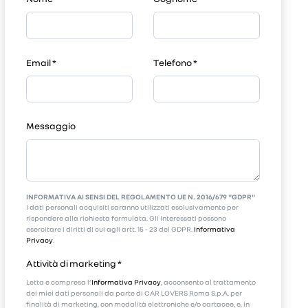
Email
*
Telefono
*
Messaggio
INFORMATIVA AI SENSI DEL REGOLAMENTO UE N. 2016/679 "GDPR"
I dati personali acquisiti saranno utilizzati esclusivamente per
rispondere alla richiesta formulata. Gli Interessati possono
esercitare i diritti di cui agli artt. 15 - 23 del GDPR.
Informativa
Privacy
.
Attività di marketing
*
Letta e compresa l’
Informativa Privacy
, acconsento al trattamento
dei miei dati personali da parte di CAR LOVERS Roma S.p.A. per
finalità di marketing, con modalità elettroniche e/o cartacee, e, in