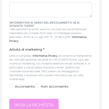
INFORMATIVA AI SENSI DEL REGOLAMENTO UE N.
2016/679 "GDPR"
I dati personali acquisiti saranno utilizzati esclusivamente per
rispondere alla richiesta formulata. Gli Interessati possono
esercitare i diritti di cui agli artt. 15 - 23 del GDPR.
Informativa
Privacy
.
Attività di marketing
*
Letta e compresa l’
Informativa Privacy
, acconsento al trattamento
dei miei dati personali da parte di CAR LOVERS Roma S.p.A. per
finalità di marketing, con modalità elettroniche e/o cartacee, e, in
particolare, a mezzo posta ordinaria o email, telefono (es.
chiamate automatizzate, SMS, sistemi di messaggistica
istantanea), e qualsiasi altro canale informatico (es. siti web,
mobile app).
Acconsento
Non acconsento