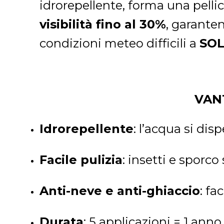
idrorepellente, forma una pellic
visibilità fino al 30%
, garante
condizioni meteo difficili a
SOL
VAN
Idrorepellente
: l’acqua si di
Facile pulizia
: insetti e sporc
Anti-neve e anti-ghiaccio
: fa
Durata
: 5 applicazioni = 1 anno