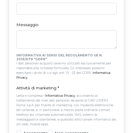
Messaggio
INFORMATIVA AI SENSI DEL REGOLAMENTO UE N.
2016/679 "GDPR"
I dati personali acquisiti saranno utilizzati esclusivamente per
rispondere alla richiesta formulata. Gli Interessati possono
esercitare i diritti di cui agli artt. 15 - 23 del GDPR.
Informativa
Privacy
.
Attività di marketing
*
Letta e compresa l’
Informativa Privacy
, acconsento al
trattamento dei miei dati personali da parte di CAR LOVERS
Roma S.p.A. per finalità di marketing, con modalità elettroniche
e/o cartacee, e, in particolare, a mezzo posta ordinaria o email,
telefono (es. chiamate automatizzate, SMS, sistemi di
messaggistica istantanea), e qualsiasi altro canale informatico (es.
siti web, mobile app).
Acconsento
Non acconsento