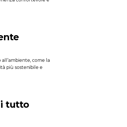
iente
 all’ambiente, come la
à più sostenibile e
i tutto