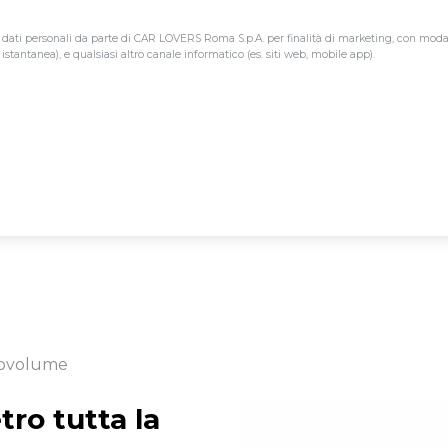
 dati personali da parte di CAR LOVERS Roma S.p.A. per finalità di marketing, con modalit
tantanea), e qualsiasi altro canale informatico (es. siti web, mobile app).
onovolume
etro tutta la