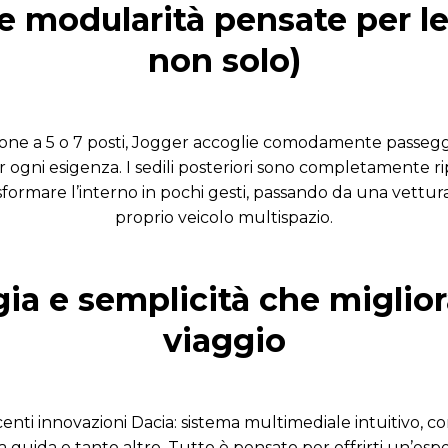
 e modularità pensate per le
non solo)
ione a 5 o 7 posti, Jogger accoglie comodamente passegge
per ogni esigenza. I sedili posteriori sono completamente rip
formare l’interno in pochi gesti, passando da una vettura
proprio veicolo multispazio.
ia e semplicità che miglio
viaggio
centi innovazioni Dacia: sistema multimediale intuitivo, 
alla guida e tanto altro. Tutto è pensato per offrirti un’es