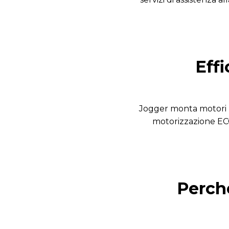
Effi
Jogger monta motori m
motorizzazione ECO
Perché