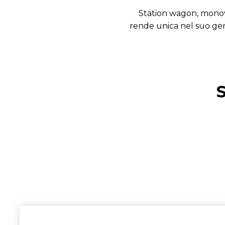
Station wagon, monovo
rende unica nel suo gene
S