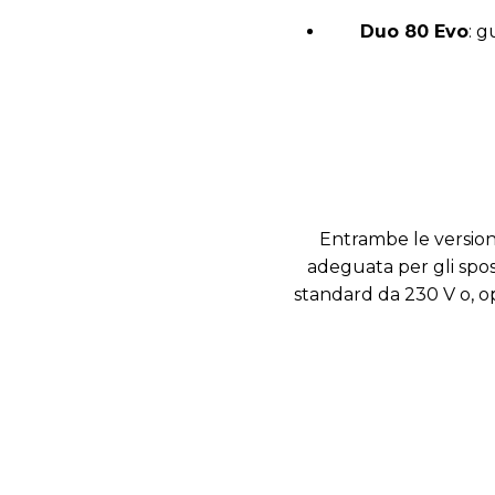
Duo 80 Evo
:
gu
Entrambe le version
adeguata per gli spo
standard da 230 V o, o