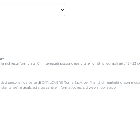
R"
a richiesta formulata. Gli Interessati possono esercitare i diritti di cui agli artt. 15 - 23
 dati personali da parte di CAR LOVERS Roma S.p.A. per finalità di marketing, con modalit
tantanea), e qualsiasi altro canale informatico (es. siti web, mobile app).