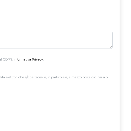
 del GDPR.
Informativa Privacy
.
à elettroniche e/o cartacee, e, in particolare, a mezzo posta ordinaria o