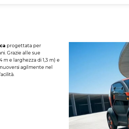
ica
progettata per
ni. Grazie alle sue
 m e larghezza di 1,3 m) e
r muoversi agilmente nel
cilità.