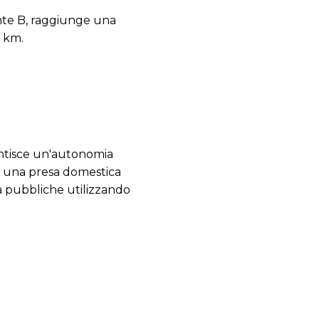
ente B, raggiunge una
0 km.
​
antisce un'autonomia
te una presa domestica
a pubbliche utilizzando