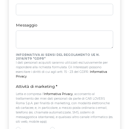
Messaggio
INFORMATIVA AI SENSI DEL REGOLAMENTO UE N.
2016/679 "GDPR"
I dati personali acquisiti saranno utilizzati esclusivamente per
rispondere alla richiesta formulata. Gli Interessati possono
esercitare i diritti di cui agli artt. 15 - 23 del GDPR.
Informativa
Privacy
.
Attività di marketing
*
Letta e compresa l’
Informativa Privacy
, acconsento al
trattamento dei miei dati personali da parte di CAR LOVERS
Roma S.p.A. per finalità di marketing, con modalità elettroniche
e/o cartacee, e, in particolare, a mezzo posta ordinaria o email,
telefono (es. chiamate automatizzate, SMS, sistemi di
messaggistica istantanea), e qualsiasi altro canale informatico (es.
siti web, mobile app).