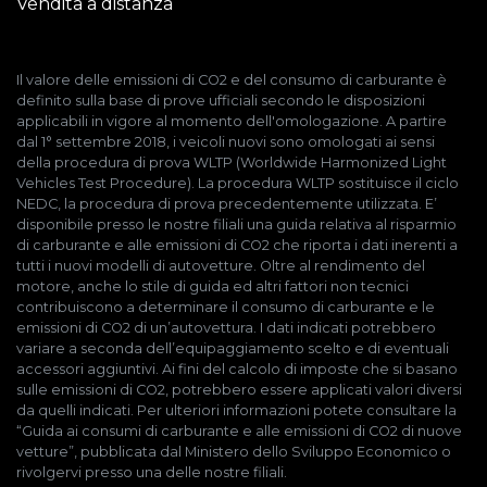
Vendita a distanza
Il valore delle emissioni di CO2 e del consumo di carburante è
definito sulla base di prove ufficiali secondo le disposizioni
applicabili in vigore al momento dell'omologazione. A partire
dal 1° settembre 2018, i veicoli nuovi sono omologati ai sensi
della procedura di prova WLTP (Worldwide Harmonized Light
Vehicles Test Procedure). La procedura WLTP sostituisce il ciclo
NEDC, la procedura di prova precedentemente utilizzata. E’
disponibile presso le nostre filiali una guida relativa al risparmio
di carburante e alle emissioni di CO2 che riporta i dati inerenti a
tutti i nuovi modelli di autovetture. Oltre al rendimento del
motore, anche lo stile di guida ed altri fattori non tecnici
contribuiscono a determinare il consumo di carburante e le
emissioni di CO2 di un’autovettura. I dati indicati potrebbero
variare a seconda dell’equipaggiamento scelto e di eventuali
accessori aggiuntivi. Ai fini del calcolo di imposte che si basano
sulle emissioni di CO2, potrebbero essere applicati valori diversi
da quelli indicati. Per ulteriori informazioni potete consultare la
“Guida ai consumi di carburante e alle emissioni di CO2 di nuove
vetture”, pubblicata dal Ministero dello Sviluppo Economico o
rivolgervi presso una delle nostre filiali.