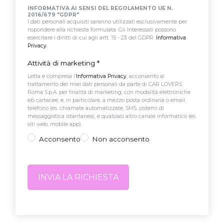
INFORMATIVA AI SENSI DEL REGOLAMENTO UE N.
2016/679 "GDPR"
I dati personali acquisiti saranno utilizzati esclusivamente per
rispondere alla richiesta formulata. Gli Interessati possono
esercitare i diritti di cui agli artt. 15 - 23 del GDPR.
Informativa
Privacy
.
Attività di marketing
*
Letta e compresa l’
Informativa Privacy
, acconsento al
trattamento dei miei dati personali da parte di CAR LOVERS
Roma S.p.A. per finalità di marketing, con modalità elettroniche
e/o cartacee, e, in particolare, a mezzo posta ordinaria o email,
telefono (es. chiamate automatizzate, SMS, sistemi di
messaggistica istantanea), e qualsiasi altro canale informatico (es.
siti web, mobile app).
Acconsento
Non acconsento