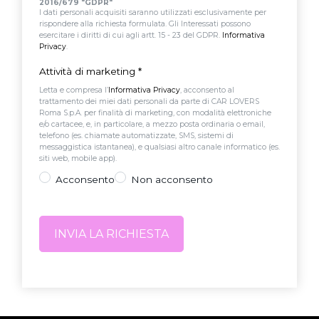
2016/679 "GDPR"
I dati personali acquisiti saranno utilizzati esclusivamente per
rispondere alla richiesta formulata. Gli Interessati possono
esercitare i diritti di cui agli artt. 15 - 23 del GDPR.
Informativa
Privacy
.
Attività di marketing
*
Letta e compresa l’
Informativa Privacy
, acconsento al
trattamento dei miei dati personali da parte di CAR LOVERS
Roma S.p.A. per finalità di marketing, con modalità elettroniche
e/o cartacee, e, in particolare, a mezzo posta ordinaria o email,
telefono (es. chiamate automatizzate, SMS, sistemi di
messaggistica istantanea), e qualsiasi altro canale informatico (es.
siti web, mobile app).
Acconsento
Non acconsento