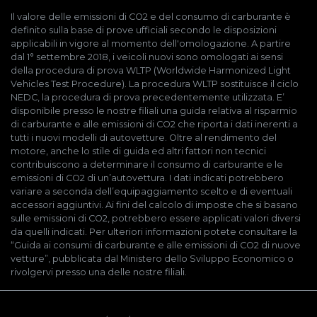
Il valore delle emissioni di CO2 e del consumo di carburante è
definito sulla base di prove ufficiali secondo le disposizioni
applicabili in vigore al momento dell'omologazione. A partire
dal 1° settembre 2018, i veicoli nuovi sono omologati ai sensi
della procedura di prova WLTP (Worldwide Harmonized Light
Vehicles Test Procedure). La procedura WLTP sostituisce il ciclo
NEDC, la procedura di prova precedentemente utilizzata. E’
disponibile presso le nostre filiali una guida relativa al risparmio
di carburante e alle emissioni di CO2 che riporta i dati inerenti a
tutti i nuovi modelli di autovetture. Oltre al rendimento del
motore, anche lo stile di guida ed altri fattori non tecnici
contribuiscono a determinare il consumo di carburante e le
emissioni di CO2 di un’autovettura. I dati indicati potrebbero
variare a seconda dell’equipaggiamento scelto e di eventuali
accessori aggiuntivi. Ai fini del calcolo di imposte che si basano
sulle emissioni di CO2, potrebbero essere applicati valori diversi
da quelli indicati. Per ulteriori informazioni potete consultare la
“Guida ai consumi di carburante e alle emissioni di CO2 di nuove
vetture”, pubblicata dal Ministero dello Sviluppo Economico o
rivolgervi presso una delle nostre filiali.