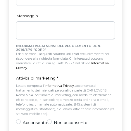
Messaggio
INFORMATIVA AI SENSI DEL REGOLAMENTO UE N.
2016/679 "GDPR"
I dati personali acquisiti saranno utilizzati esclusivamente per
rispondere alla richiesta formulata. Gli Interessati possono
esercitare i diritti di cui agli artt. 15 - 23 del GDPR.
Informativa
Privacy
.
Attività di marketing
*
Letta e compresa l’
Informativa Privacy
, acconsento al
trattamento dei miei dati personali da parte di CAR LOVERS
Roma S.p.A. per finalità di marketing, con modalità elettroniche
e/o cartacee, e, in particolare, a mezzo posta ordinaria o email,
telefono (es. chiamate automatizzate, SMS, sistemi di
messaggistica istantanea), e qualsiasi altro canale informatico (es.
siti web, mobile app).
Acconsento
Non acconsento