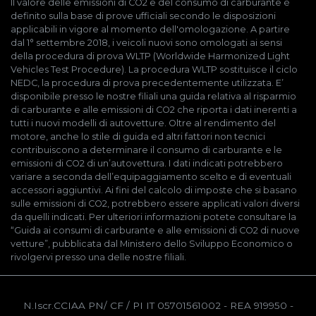
Il valore delle emissioni di CO2 e del consumo di carburante è
definito sulla base di prove ufficiali secondo le disposizioni
applicabili in vigore al momento dell'omologazione. A partire
dal 1° settembre 2018, i veicoli nuovi sono omologati ai sensi
della procedura di prova WLTP (Worldwide Harmonized Light
Vehicles Test Procedure). La procedura WLTP sostituisce il ciclo
NEDC, la procedura di prova precedentemente utilizzata. E’
disponibile presso le nostre filiali una guida relativa al risparmio
di carburante e alle emissioni di CO2 che riporta i dati inerenti a
tutti i nuovi modelli di autovetture. Oltre al rendimento del
motore, anche lo stile di guida ed altri fattori non tecnici
contribuiscono a determinare il consumo di carburante e le
emissioni di CO2 di un’autovettura. I dati indicati potrebbero
variare a seconda dell’equipaggiamento scelto e di eventuali
accessori aggiuntivi. Ai fini del calcolo di imposte che si basano
sulle emissioni di CO2, potrebbero essere applicati valori diversi
da quelli indicati. Per ulteriori informazioni potete consultare la
“Guida ai consumi di carburante e alle emissioni di CO2 di nuove
vetture”, pubblicata dal Ministero dello Sviluppo Economico o
rivolgervi presso una delle nostre filiali.
N.Iscr.CCIAA PN/ CF / PI IT 05701561002
- REA 919950
-