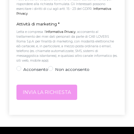
rispondere alla richiesta formulata. Gli Interessati possono
esercitare i diritti di cui agli artt. 15 - 23 del GDPR.
Informativa
Privacy
.
Attività di marketing
*
Letta e compresa l’
Informativa Privacy
, acconsento al
trattamento dei miei dati personali da parte di CAR LOVERS
Roma S.p.A. per finalità di marketing, con modalità elettroniche
e/o cartacee, e, in particolare, a mezzo posta ordinaria o email,
telefono (es. chiamate automatizzate, SMS, sistemi di
messaggistica istantanea), e qualsiasi altro canale informatico (es.
siti web, mobile app).
Acconsento
Non acconsento