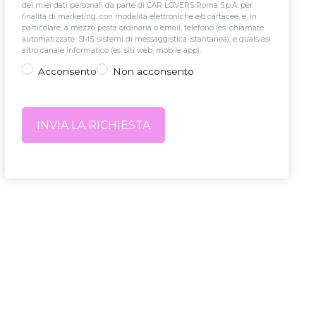
dei miei dati personali da parte di CAR LOVERS Roma S.p.A. per
finalità di marketing, con modalità elettroniche e/o cartacee, e, in
particolare, a mezzo posta ordinaria o email, telefono (es. chiamate
automatizzate, SMS, sistemi di messaggistica istantanea), e qualsiasi
altro canale informatico (es. siti web, mobile app).
Acconsento
Non acconsento