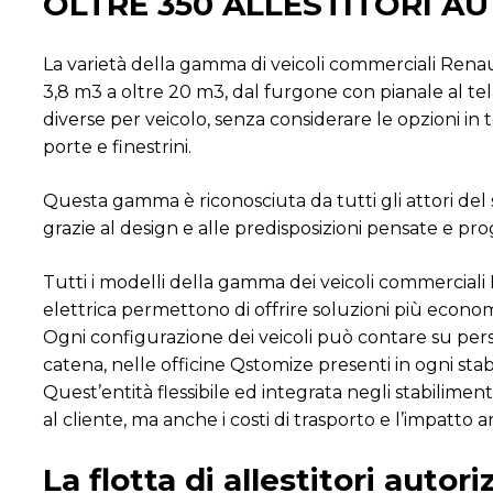
OLTRE 350 ALLESTITORI A
La varietà della gamma di veicoli commerciali Rena
3,8 m3 a oltre 20 m3, dal furgone con pianale al tel
diverse per veicolo, senza considerare le opzioni in t
porte e finestrini.
Questa gamma è riconosciuta da tutti gli attori del 
grazie al design e alle predisposizioni pensate e prog
Tutti i modelli della gamma dei veicoli commercial
elettrica permettono di offrire soluzioni più economic
Ogni configurazione dei veicoli può contare su perso
catena, nelle officine Qstomize presenti in ogni sta
Quest’entità flessibile ed integrata negli stabilimen
al cliente, ma anche i costi di trasporto e l’impatto 
La flotta di allestitori autori