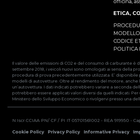
officina, a
ETICA, C
PROCEDU
MODELLO 
CODICE E
POLITICA 
Il valore delle emissioni di CO2 e del consumo di carburante è de
settembre 2018, i veicoli nuovi sono omologati ai sensi della 
procedura di prova precedentemente utilizzata. E’ disponibile press
modelli di autovetture. Oltre al rendimento del motore, anche lo
un’autovettura. I dati indicati potrebbero variare a seconda dell
potrebbero essere applicati valori diversi da quelli indicati. Pe
Ministero dello Sviluppo Economico o rivolgervi presso una delle 
N.Iscr.CCIAA PN/ CF / PI IT 05701561002
- REA 919950
- Ca
Cookie Policy
Privacy Policy
Informative Privacy
Im