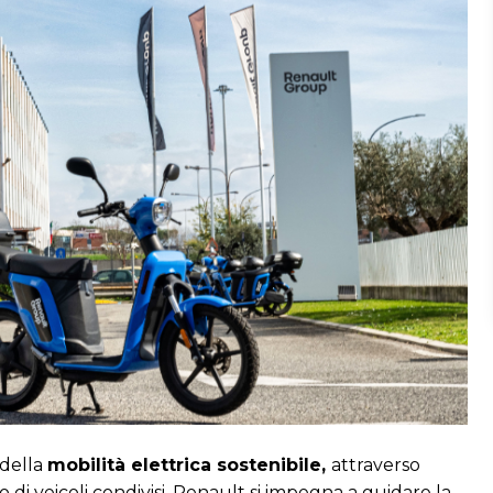
 della
mobilità elettrica sostenibile,
attraverso
zo di veicoli condivisi. Renault si impegna a guidare la