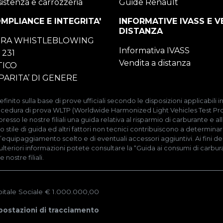
ssistenza e carrozzeria
Guide Renault
OMPLIANCE E INTEGRITA'
INFORMATIVE IVASS E V
DISTANZA
RA WHISTLEBLOWING
Informativa IVASS
231
Vendita a distanza
TICO
PARITA’ DI GENERE
finito sulla base di prove ufficiali secondo le disposizioni applicabili
procedura di prova WLTP (Worldwide Harmonized Light Vehicles Test Pro
o le nostre filiali una guida relativa al risparmio di carburante e alle 
 stile di guida ed altri fattori non tecnici contribuiscono a determinar
’equipaggiamento scelto e di eventuali accessori aggiuntivi. Ai fini de
r ulteriori informazioni potete consultare la “Guida ai consumi di carbu
nostre filiali.
pitale Sociale € 1.000.000,00
postazioni di tracciamento