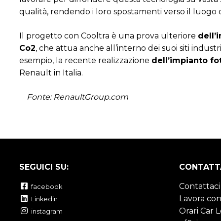
qualità, rendendo i loro spostamenti verso il luogo 
Il progetto con Cooltra è una prova ulteriore
dell’
Co2
, che attua anche all’interno dei suoi siti industr
esempio, la recente realizzazione
dell’impianto fo
Renault in Italia.
Fonte: RenaultGroup.com
SEGUICI SU:
CONTATT
Contattaci
facebook
Lavora con
Linkedin
Orari Car 
instagram