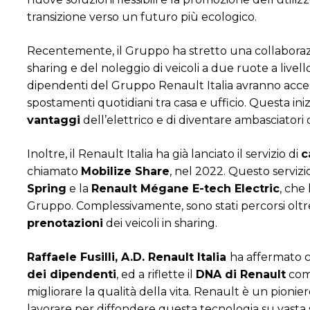
transizione verso un futuro più ecologico.
Recentemente, il Gruppo ha stretto una collabora
sharing e del noleggio di veicoli a due ruote a livell
dipendenti del Gruppo Renault Italia avranno acce
spostamenti quotidiani tra casa e ufficio. Questa ini
vantaggi
dell’elettrico e di diventare ambasciatori 
Inoltre, il Renault Italia ha già lanciato il servizio di
c
chiamato
Mobilize Share
, nel 2022. Questo servizio 
Spring
e la
Renault Mégane E-tech Electric
, che
Gruppo. Complessivamente, sono stati percorsi olt
prenotazioni
dei veicoli in sharing.
Raffaele Fusilli, A.D. Renault Italia
ha affermato ch
dei dipendenti
, ed a riflette il
DNA di Renault
come
migliorare la qualità della vita. Renault è un pionie
lavorare per diffondere questa tecnologia su vasta sc