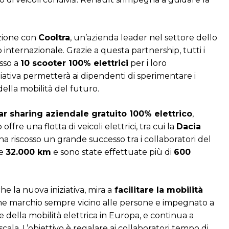
zione con
Cooltra
, un’azienda leader nel settore dello
o internazionale. Grazie a questa partnership, tutti i
sso a
10 scooter 100% elettrici
per i loro
ziativa permetterà ai dipendenti di sperimentare i
della mobilità del futuro.
ar sharing aziendale gratuito 100% elettrico
,
offre una flotta di veicoli elettrici, tra cui la
Dacia
 ha riscosso un grande successo tra i collaboratori del
re
32.000 km
e sono state effettuate più di
600
e la nuova iniziativa, mira a
facilitare la mobilità
 marchio sempre vicino alle persone e impegnato a
re della mobilità elettrica in Europa, e continua a
ala. L’obiettivo è regalare ai collaboratori tempo di