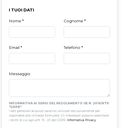
I TUOI DATI
Nome
*
Cognome
*
Email
*
Telefono
*
Messaggio
INFORMATIVA AI SENSI DEL REGOLAMENTO UE N. 2016/679
"GDPR"
I dati personali acquisiti saranno utilizzati esclusivamente per
rispondere alla richiesta formulata. Gli Interessati possono esercitare
i diritti di cui agli artt. 15 - 23 del GDPR.
Informativa Privacy
.