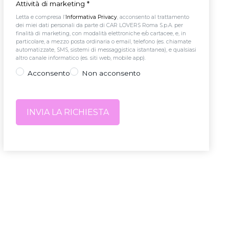
Attività di marketing
*
Letta e compresa l’
Informativa Privacy
, acconsento al trattamento
dei miei dati personali da parte di CAR LOVERS Roma S.p.A. per
finalità di marketing, con modalità elettroniche e/o cartacee, e, in
particolare, a mezzo posta ordinaria o email, telefono (es. chiamate
automatizzate, SMS, sistemi di messaggistica istantanea), e qualsiasi
altro canale informatico (es. siti web, mobile app).
Acconsento
Non acconsento