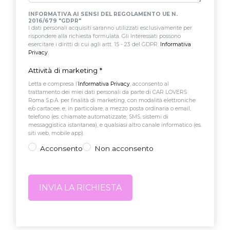
INFORMATIVA AI SENSI DEL REGOLAMENTO UE N.
2016/679 "GDPR"
I dati personali acquisiti saranno utilizzati esclusivamente per
rispondere alla richiesta formulata. Gli Interessati possono
esercitare i diritti di cui agli artt. 15 - 23 del GDPR.
Informativa
Privacy
.
Attività di marketing
*
Letta e compresa l’
Informativa Privacy
, acconsento al
trattamento dei miei dati personali da parte di CAR LOVERS
Roma S.p.A. per finalità di marketing, con modalità elettroniche
e/o cartacee, e, in particolare, a mezzo posta ordinaria o email,
telefono (es. chiamate automatizzate, SMS, sistemi di
messaggistica istantanea), e qualsiasi altro canale informatico (es.
siti web, mobile app).
Acconsento
Non acconsento