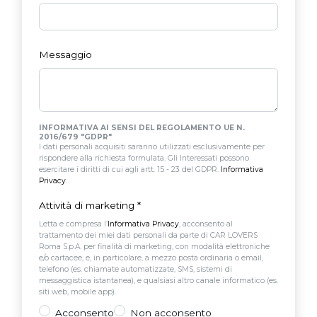
Messaggio
INFORMATIVA AI SENSI DEL REGOLAMENTO UE N.
2016/679 "GDPR"
I dati personali acquisiti saranno utilizzati esclusivamente per
rispondere alla richiesta formulata. Gli Interessati possono
esercitare i diritti di cui agli artt. 15 - 23 del GDPR.
Informativa
Privacy
.
Attività di marketing
*
Letta e compresa l’
Informativa Privacy
, acconsento al
trattamento dei miei dati personali da parte di CAR LOVERS
Roma S.p.A. per finalità di marketing, con modalità elettroniche
e/o cartacee, e, in particolare, a mezzo posta ordinaria o email,
telefono (es. chiamate automatizzate, SMS, sistemi di
messaggistica istantanea), e qualsiasi altro canale informatico (es.
siti web, mobile app).
Acconsento
Non acconsento