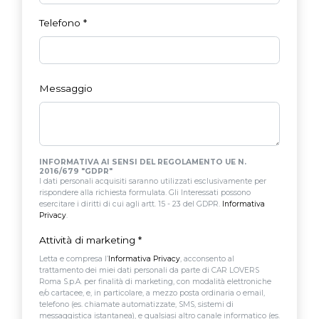
Telefono
*
Messaggio
INFORMATIVA AI SENSI DEL REGOLAMENTO UE N.
2016/679 "GDPR"
I dati personali acquisiti saranno utilizzati esclusivamente per
rispondere alla richiesta formulata. Gli Interessati possono
esercitare i diritti di cui agli artt. 15 - 23 del GDPR.
Informativa
Privacy
.
Attività di marketing
*
Letta e compresa l’
Informativa Privacy
, acconsento al
trattamento dei miei dati personali da parte di CAR LOVERS
Roma S.p.A. per finalità di marketing, con modalità elettroniche
e/o cartacee, e, in particolare, a mezzo posta ordinaria o email,
telefono (es. chiamate automatizzate, SMS, sistemi di
messaggistica istantanea), e qualsiasi altro canale informatico (es.