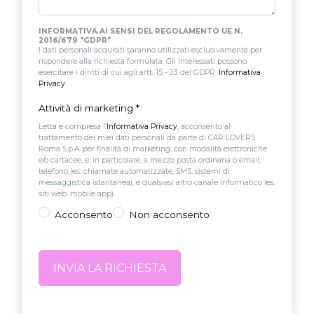
INFORMATIVA AI SENSI DEL REGOLAMENTO UE N.
2016/679 "GDPR"
I dati personali acquisiti saranno utilizzati esclusivamente per
rispondere alla richiesta formulata. Gli Interessati possono
esercitare i diritti di cui agli artt. 15 - 23 del GDPR.
Informativa
Privacy
.
Attività di marketing
*
Letta e compresa l’
Informativa Privacy
, acconsento al
trattamento dei miei dati personali da parte di CAR LOVERS
Roma S.p.A. per finalità di marketing, con modalità elettroniche
e/o cartacee, e, in particolare, a mezzo posta ordinaria o email,
telefono (es. chiamate automatizzate, SMS, sistemi di
messaggistica istantanea), e qualsiasi altro canale informatico (es.
siti web, mobile app).
Acconsento
Non acconsento