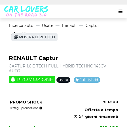
Ricerca auto
Usate
Renault
Captur
MOSTRA LE 20 FOTO
RENAULT Captur
CAPTUR 1.6 E-TECH FULL HYBRID TECHNO 145CV
AUTO
PROMOZIONE
usata
Full Hybrid
PROMO SHOCK
- € 1.500
Dettagli promozione
Offerta a tempo
24 giorni rimanenti