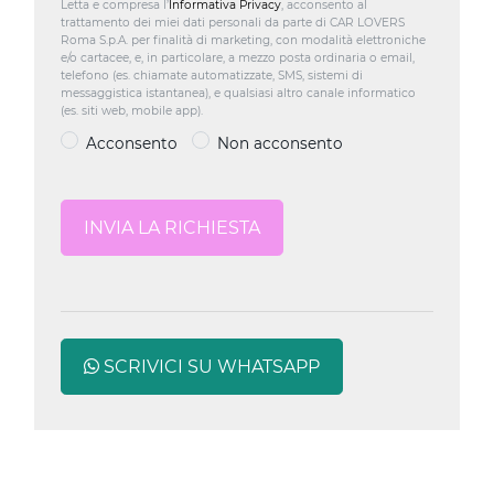
Letta e compresa l’
Informativa Privacy
, acconsento al
trattamento dei miei dati personali da parte di CAR LOVERS
Roma S.p.A. per finalità di marketing, con modalità elettroniche
e/o cartacee, e, in particolare, a mezzo posta ordinaria o email,
telefono (es. chiamate automatizzate, SMS, sistemi di
messaggistica istantanea), e qualsiasi altro canale informatico
(es. siti web, mobile app).
Acconsento
Non acconsento
SCRIVICI SU WHATSAPP