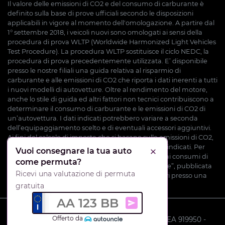
Il valore delle emissioni di CO2 e del consumo di carburante è
definito sulla base di prove ufficiali secondo le disposizioni
applicabili in vigore al momento dell'omologazione. A partire dal
1° settembre 2018, i veicoli nuovi sono omologati ai sensi della
procedura di prova WLTP (Worldwide Harmonized Light Vehicles
Test Procedure). La procedura WLTP sostituisce il ciclo NEDC, la
procedura di prova precedentemente utilizzata. E’ disponibile
presso le nostre filiali una guida relativa al risparmio di
carburante e alle emissioni di CO2 che riporta i dati inerenti a tutti
i nuovi modelli di autovetture. Oltre al rendimento del motore,
anche lo stile di guida ed altri fattori non tecnici contribuiscono a
determinare il consumo di carburante e le emissioni di CO2 di
un’autovettura. I dati indicati potrebbero variare a seconda
dell’equipaggiamento scelto e di eventuali accessori aggiuntivi.
Ai fini del calcolo di imposte che si basano sulle emissioni di CO2,
potrebbero essere applicati valori diversi da quelli indicati. Per
Vuoi consegnare la tua auto
Chiudi
ulteriori informazioni potete consultare la “Guida ai consumi di
come permuta?
carburante e alle emissioni di CO2 di nuove vetture”, pubblicata
Ricevi una valutazione di permuta
dal Ministero dello Sviluppo Economico o rivolgervi presso una
delle nostre filiali.
gratuita
AA 123 BB
Ricevi una valutazione del
Offerto da
N.Iscr.CCIAA PN/ CF / PI IT 05701561002
- REA 919950
-