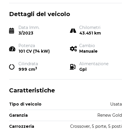
Dettagli del veicolo
Data Imm.
Chilometri
3/2023
43.451 km
Potenza
Cambio
101 CV (74 kW)
Manuale
Cilindrata
Alimentazione
3
999 cm
Gpl
Caratteristiche
Tipo di veicolo
Usata
Garanzia
Renew Gold
Carrozzeria
Crossover, 5 porte, 5 posti