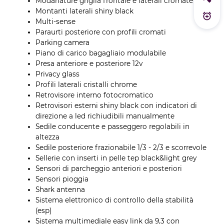
Modanature griglia frontale e laterali cromate
Calc
Montanti laterali shiny black
Atti
Multi-sense
Paraurti posteriore con profili cromati
Parking camera
Piano di carico bagagliaio modulabile
Presa anteriore e posteriore 12v
Privacy glass
Profili laterali cristalli chrome
Retrovisore interno fotocromatico
Retrovisori esterni shiny black con indicatori di
direzione a led richiudibili manualmente
Sedile conducente e passeggero regolabili in
altezza
Sedile posteriore frazionabile 1/3 - 2/3 e scorrevole
Sellerie con inserti in pelle tep black&light grey
Sensori di parcheggio anteriori e posteriori
Sensori pioggia
Shark antenna
Sistema elettronico di controllo della stabilità
(esp)
Sistema multimediale easy link da 9,3 con