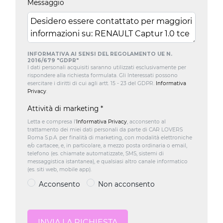
Messaggio
INFORMATIVA AI SENSI DEL REGOLAMENTO UE N.
2016/679 "GDPR"
I dati personali acquisiti saranno utilizzati esclusivamente per
rispondere alla richiesta formulata. Gli Interessati possono
esercitare i diritti di cui agli artt. 15 - 23 del GDPR.
Informativa
Privacy
.
Attività di marketing
*
Letta e compresa l’
Informativa Privacy
, acconsento al
trattamento dei miei dati personali da parte di CAR LOVERS
Roma S.p.A. per finalità di marketing, con modalità elettroniche
e/o cartacee, e, in particolare, a mezzo posta ordinaria o email,
telefono (es. chiamate automatizzate, SMS, sistemi di
messaggistica istantanea), e qualsiasi altro canale informatico
(es. siti web, mobile app).
Acconsento
Non acconsento