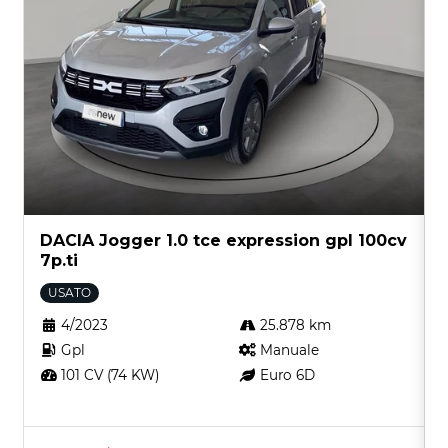
DACIA Jogger 1.0 tce expression gpl 100cv
7p.ti
USATO
4/2023
25.878 km
Gpl
Manuale
101 CV (74 KW)
Euro 6D