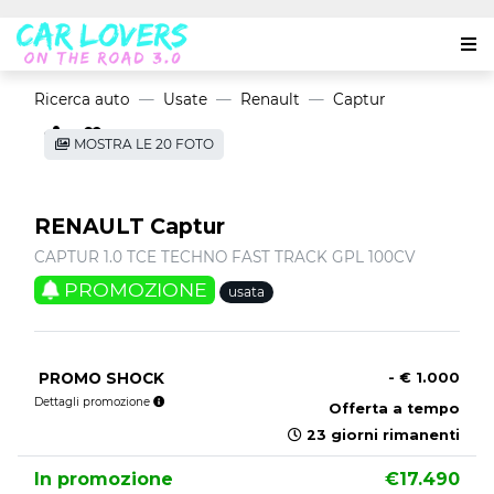
Ricerca auto
Usate
Renault
Captur
MOSTRA LE 20 FOTO
RENAULT Captur
CAPTUR 1.0 TCE TECHNO FAST TRACK GPL 100CV
PROMOZIONE
usata
PROMO SHOCK
- € 1.000
Dettagli promozione
Offerta a tempo
23 giorni rimanenti
In promozione
€17.490