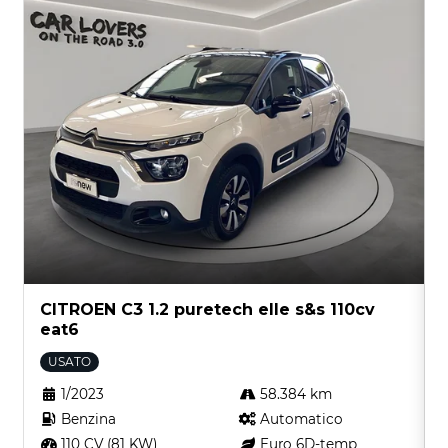
CITROEN C3 1.2 puretech elle s&s 110cv
eat6
USATO
1/2023
58.384 km
Benzina
Automatico
110 CV (81 KW)
Euro 6D-temp