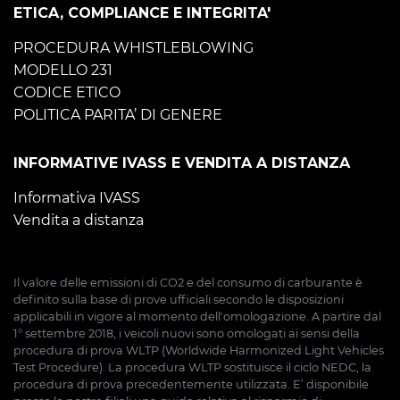
ETICA, COMPLIANCE E INTEGRITA'
PROCEDURA WHISTLEBLOWING
MODELLO 231
CODICE ETICO
POLITICA PARITA’ DI GENERE
INFORMATIVE IVASS E VENDITA A DISTANZA
Informativa IVASS
Vendita a distanza
Il valore delle emissioni di CO2 e del consumo di carburante è
definito sulla base di prove ufficiali secondo le disposizioni
applicabili in vigore al momento dell'omologazione. A partire dal
1° settembre 2018, i veicoli nuovi sono omologati ai sensi della
procedura di prova WLTP (Worldwide Harmonized Light Vehicles
Test Procedure). La procedura WLTP sostituisce il ciclo NEDC, la
procedura di prova precedentemente utilizzata. E’ disponibile