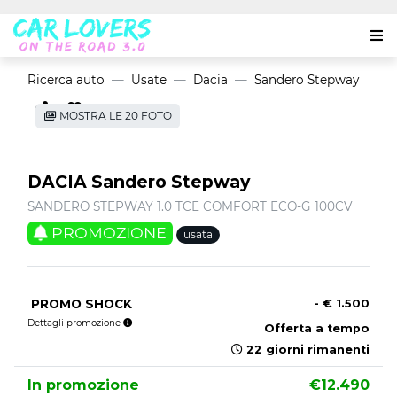
Ricerca auto
Usate
Dacia
Sandero Stepway
MOSTRA LE 20 FOTO
DACIA Sandero Stepway
SANDERO STEPWAY 1.0 TCE COMFORT ECO-G 100CV
PROMOZIONE
usata
PROMO SHOCK
- € 1.500
Dettagli promozione
Offerta a tempo
22 giorni rimanenti
In promozione
€12.490