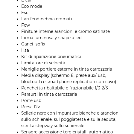
E-call
Eco mode
Esc
Fari fendinebbia cromati
Fcw
Finiture interne arancioni e cromo satinate
Firma luminosa y-shape a led
Ganci isofix
Hsa
Kit di riparazione pneumatici
Limitatore di velocità
Maniglie portiere esterne in tinta carrozzeria
Media display (schermo 8, prese aux/ usb,
bluetooth e smartphone replication con cavo)
Panchetta ribaltabile e frazionabile 1/3-2/3
Paraurti in tinta carrozzeria
Porte usb
Presa 12v
Sellerie nere con impunture bianche e arancioni
sullo schienale, sul poggiatesta e sulla seduta,
scritta stepway sullo schienale
Sensore accensione tergicristalli automatico