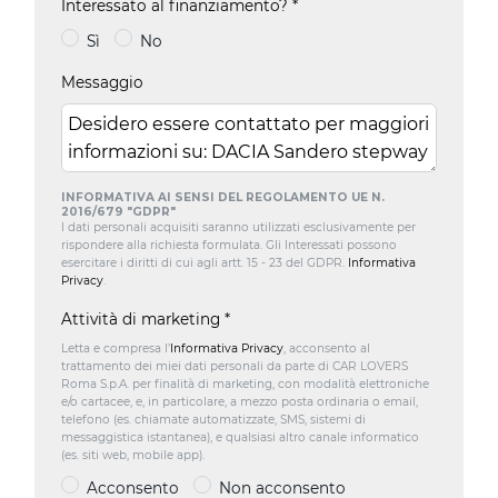
Interessato al finanziamento?
*
Sì
No
Messaggio
INFORMATIVA AI SENSI DEL REGOLAMENTO UE N.
2016/679 "GDPR"
I dati personali acquisiti saranno utilizzati esclusivamente per
rispondere alla richiesta formulata. Gli Interessati possono
esercitare i diritti di cui agli artt. 15 - 23 del GDPR.
Informativa
Privacy
.
Attività di marketing
*
Letta e compresa l’
Informativa Privacy
, acconsento al
trattamento dei miei dati personali da parte di CAR LOVERS
Roma S.p.A. per finalità di marketing, con modalità elettroniche
e/o cartacee, e, in particolare, a mezzo posta ordinaria o email,
telefono (es. chiamate automatizzate, SMS, sistemi di
messaggistica istantanea), e qualsiasi altro canale informatico
(es. siti web, mobile app).
Acconsento
Non acconsento