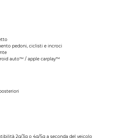
etto
nto pedoni, ciclisti e incroci
ente
roid auto™ / apple carplay™
posteriori
tibilità 2g/3g o 4g/5g a seconda del veicolo