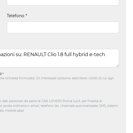
Telefono
*
R"
a richiesta formulata. Gli Interessati possono esercitare i diritti di cui agli
i dati personali da parte di CAR LOVERS Roma S.p.A. per finalità di
zo posta ordinaria o email, telefono (es. chiamate automatizzate, SMS, sistemi
web, mobile app).