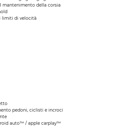
l mantenimento della corsia
hold
limiti di velocità
etto
nto pedoni, ciclisti e incroci
ente
roid auto™ / apple carplay™