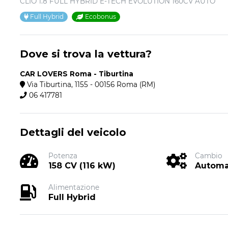
CLIO 1.8 FULL HYBRID E-TECH EVOLUTION 160CV AUTO
Full Hybrid
Ecobonus
Dove si trova la vettura?
CAR LOVERS Roma - Tiburtina
Via Tiburtina, 1155 - 00156 Roma (RM)
06 417781
Dettagli del veicolo
Potenza
Cambio
158 CV (116 kW)
Automa
Alimentazione
Full Hybrid