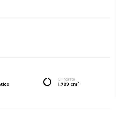
Cilindrata
3
tico
1.789 cm