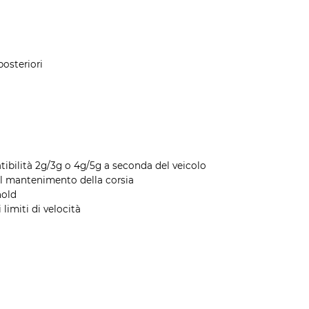
posteriori
tibilità 2g/3g o 4g/5g a seconda del veicolo
l mantenimento della corsia
hold
limiti di velocità