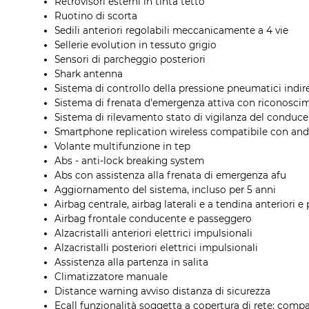
Retrovisori esterni in tinta tetto
Ruotino di scorta
Sedili anteriori regolabili meccanicamente a 4 vie
Sellerie evolution in tessuto grigio
Sensori di parcheggio posteriori
Shark antenna
Sistema di controllo della pressione pneumatici indir
Sistema di frenata d'emergenza attiva con riconoscime
Sistema di rilevamento stato di vigilanza del conduc
Smartphone replication wireless compatibile con and
Volante multifunzione in tep
Abs - anti-lock breaking system
Abs con assistenza alla frenata di emergenza afu
Aggiornamento del sistema, incluso per 5 anni
Airbag centrale, airbag laterali e a tendina anteriori e 
Airbag frontale conducente e passeggero
Alzacristalli anteriori elettrici impulsionali
Alzacristalli posteriori elettrici impulsionali
Assistenza alla partenza in salita
Climatizzatore manuale
Distance warning avviso distanza di sicurezza
Ecall funzionalità soggetta a copertura di rete; compa