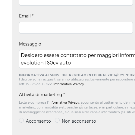
Email
*
Messaggio
INFORMATIVA AI SENSI DEL REGOLAMENTO UE N. 2016/679 "GDP
I dati personali acquisiti saranno utilizzati esclusivamente per rispondere all
artt. 15 - 23 del GDPR.
Informativa Privacy
.
Attività di marketing
*
Letta e compresa l’
Informativa Privacy
, acconsento al trattamento dei mie
marketing, con modalità elettroniche e/o cartacee, e, in particolare, a mez
di messaggistica istantanea), e qualsiasi altro canale informatico (es. siti 
Acconsento
Non acconsento