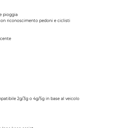
re pioggia
on riconoscimento pedoni e ciclisti
ducente
patibile 2g/3g o 4g/5g in base al veicolo