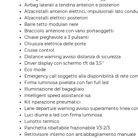
Airbag laterali a tendina anteriori e posteriori
Alzacristalli anteriori elettrici, impulsionali lato con
Alzacristalli elettrici posteriori
Barre tetto modulari nere
Bracciolo anteriore con vano portaoggetti
Chiave pieghevole a 3 pulsanti
Chiusura elettrica delle porte
Cruise control
Distance warning avviso distanza di sicurezza
Driver display con schermo tft da 3,5''
Eco mode
Emergency call soggetto alla disponibilità di rete com
Firma luminosa pixelata con fari full led
Illuminazione del bagagliaio
Intelligent speed assistance isa
Kit riparazione pneumatici
Lane departure warning avviso superamento linea con
Luci diurne a led con firma luminosa
Lunotto termico
Panchetta ribaltabile frazionabile 1/3-2/3
Retrovisore interno con antiabbagliamento manuale