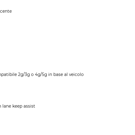
ducente
patibile 2g/3g o 4g/5g in base al veicolo
 lane keep assist