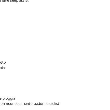
 lane keep assist
etto
ente
re pioggia
on riconoscimento pedoni e ciclisti