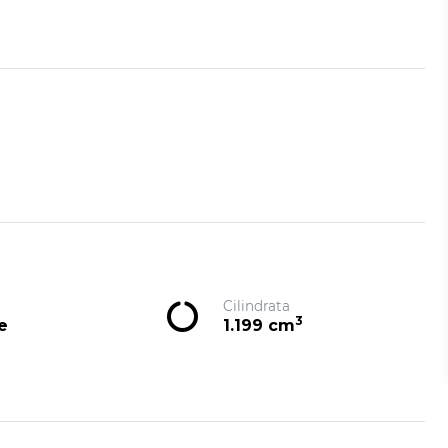
Cilindrata
3
e
1.199 cm