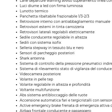
Lane departure warning avviso superamento linea con
Luci diurne a led con firma luminosa
Lunotto termico
Panchetta ribaltabile frazionabile 1/3-2/3
Retrovisore interno con antiabbagliamento manuale
Retrovisori esterni in tinta carrozzeria
Retrovisori laterali regolabili elettricamente
Sedile conducente regolabile in altezza
Sedili con sistema isofix
Selleria stepway in tessuto blu e nero
Sensori di parcheggio posteriori
Shark antenna
Sistema di controllo della pressione pneumatici indir
Sistema di rilevamento stato di vigilanza del conduc
Videocamera posteriore
Volante in pelle tep
Volante regolabile in altezza e profondità
Voltante multifunzione
Abs sistema antibloccaggio delle ruote
Accensione automatica fari e tergicristalli con senso
Active emergency brake frenata di emergenza attiva c
Airbag frontale conducente e passeggero