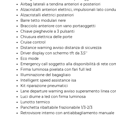
Airbag laterali a tendina anteriori e posteriori
Alzacristalli anteriori elettrici, impulsionali lato con
Alzacristalli elettrici posteriori
Barre tetto modulari nere
Bracciolo anteriore con vano portaoggetti
Chiave pieghevole a 3 pulsanti
Chiusura elettrica delle porte
Cruise control
Distance warning avviso distanza di sicurezza
Driver display con schermo tft da 3,5''
Eco mode
Emergency call soggetto alla disponibilità di rete com
Firma luminosa pixelata con fari full led
Illuminazione del bagagliaio
Intelligent speed assistance isa
Kit riparazione pneumatici
Lane departure warning avviso superamento linea con
Luci diurne a led con firma luminosa
Lunotto termico
Panchetta ribaltabile frazionabile 1/3-2/3
Retrovisore interno con antiabbagliamento manuale