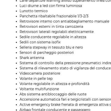
Lane departure warning avviso superamento linea con
Luci diurne a led con firma luminosa
Lunotto termico
Panchetta ribaltabile frazionabile 1/3-2/3
Retrovisore interno con antiabbagliamento manuale
Retrovisori esterni in tinta carrozzeria
Retrovisori laterali regolabili elettricamente
Sedile conducente regolabile in altezza
Sedili con sistema isofix
Selleria stepway in tessuto blu e nero
Sensori di parcheggio posteriori
Shark antenna
Sistema di controllo della pressione pneumatici indir
Sistema di rilevamento stato di vigilanza del conduc
Videocamera posteriore
Volante in pelle tep
Volante regolabile in altezza e profondità
Voltante multifunzione
Abs sistema antibloccaggio delle ruote
Accensione automatica fari e tergicristalli con senso
Active emergency brake frenata di emergenza attiva c
Airbag frontale conducente e passeggero