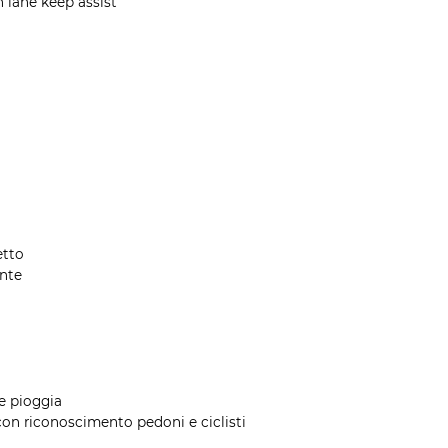
 lane keep assist
etto
ente
re pioggia
on riconoscimento pedoni e ciclisti