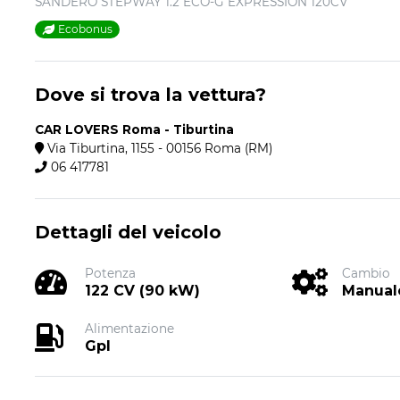
SANDERO STEPWAY 1.2 ECO-G EXPRESSION 120CV
Ecobonus
Dove si trova la vettura?
CAR LOVERS Roma - Tiburtina
Via Tiburtina, 1155 - 00156 Roma (RM)
06 417781
Dettagli del veicolo
Potenza
Cambio
122 CV (90 kW)
Manual
Alimentazione
Gpl