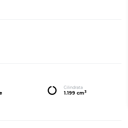
Cilindrata
3
e
1.199 cm