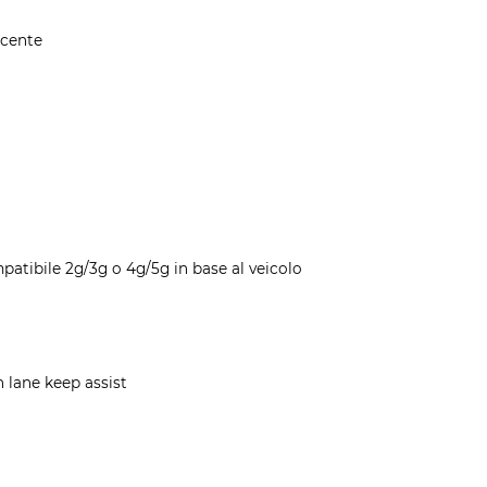
ducente
patibile 2g/3g o 4g/5g in base al veicolo
 lane keep assist