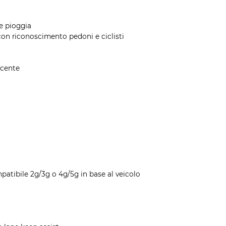
re pioggia
on riconoscimento pedoni e ciclisti
ducente
patibile 2g/3g o 4g/5g in base al veicolo