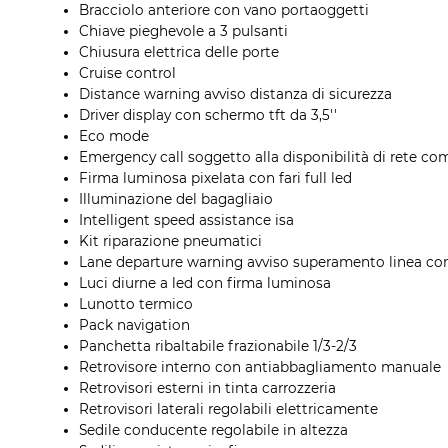
Bracciolo anteriore con vano portaoggetti
Chiave pieghevole a 3 pulsanti
Chiusura elettrica delle porte
Cruise control
Distance warning avviso distanza di sicurezza
Driver display con schermo tft da 3,5''
Eco mode
Emergency call soggetto alla disponibilità di rete com
Firma luminosa pixelata con fari full led
Illuminazione del bagagliaio
Intelligent speed assistance isa
Kit riparazione pneumatici
Lane departure warning avviso superamento linea con
Luci diurne a led con firma luminosa
Lunotto termico
Pack navigation
Panchetta ribaltabile frazionabile 1/3-2/3
Retrovisore interno con antiabbagliamento manuale
Retrovisori esterni in tinta carrozzeria
Retrovisori laterali regolabili elettricamente
Sedile conducente regolabile in altezza