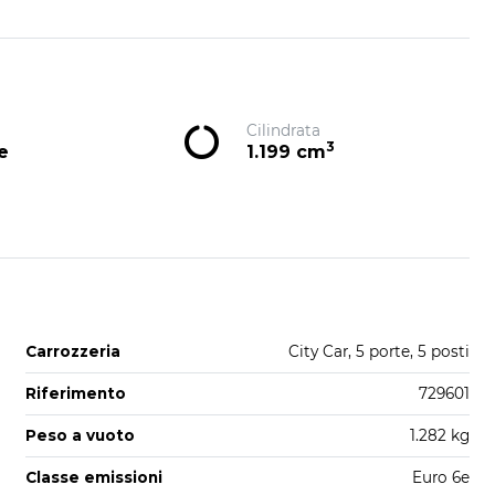
Cilindrata
3
e
1.199 cm
Carrozzeria
City Car, 5 porte, 5 posti
Riferimento
729601
Peso a vuoto
1.282 kg
Classe emissioni
Euro 6e