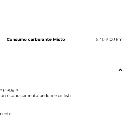
Consumo carburante Misto
5,40 l/100 km
re pioggia
on riconoscimento pedoni e ciclisti
ducente