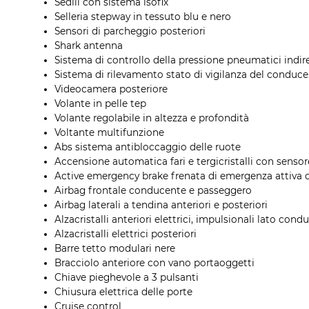
Sedili con sistema isofix
Selleria stepway in tessuto blu e nero
Sensori di parcheggio posteriori
Shark antenna
Sistema di controllo della pressione pneumatici indir
Sistema di rilevamento stato di vigilanza del conduc
Videocamera posteriore
Volante in pelle tep
Volante regolabile in altezza e profondità
Voltante multifunzione
Abs sistema antibloccaggio delle ruote
Accensione automatica fari e tergicristalli con senso
Active emergency brake frenata di emergenza attiva c
Airbag frontale conducente e passeggero
Airbag laterali a tendina anteriori e posteriori
Alzacristalli anteriori elettrici, impulsionali lato con
Alzacristalli elettrici posteriori
Barre tetto modulari nere
Bracciolo anteriore con vano portaoggetti
Chiave pieghevole a 3 pulsanti
Chiusura elettrica delle porte
Cruise control