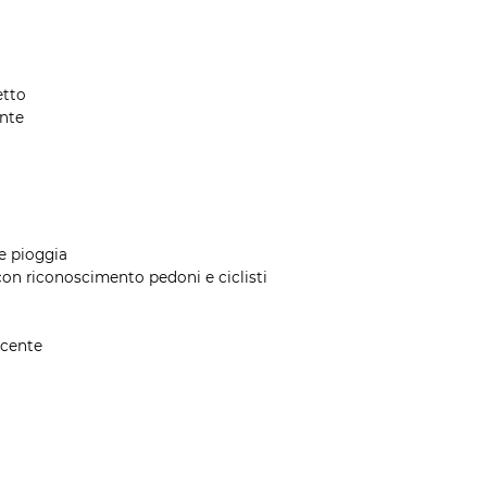
etto
ente
re pioggia
on riconoscimento pedoni e ciclisti
ducente