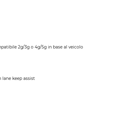
patibile 2g/3g o 4g/5g in base al veicolo
 lane keep assist