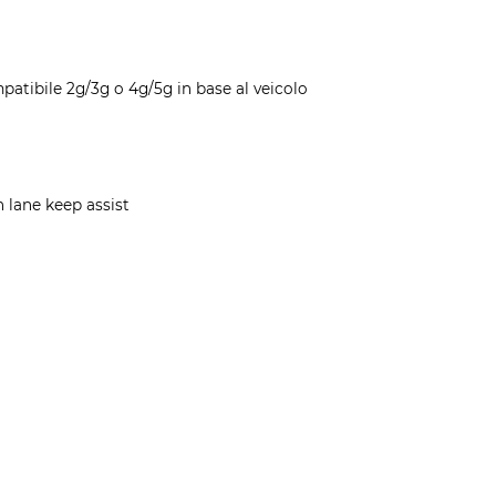
patibile 2g/3g o 4g/5g in base al veicolo
 lane keep assist