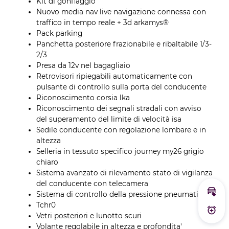
Kit di gonfiaggio
Nuovo media nav live navigazione connessa con
traffico in tempo reale + 3d arkamys®
Pack parking
Panchetta posteriore frazionabile e ribaltabile 1/3-
2/3
Presa da 12v nel bagagliaio
Retrovisori ripiegabili automaticamente con
pulsante di controllo sulla porta del conducente
Riconoscimento corsia lka
Riconoscimento dei segnali stradali con avviso
del superamento del limite di velocità isa
Sedile conducente con regolazione lombare e in
altezza
Selleria in tessuto specifico journey my26 grigio
chiaro
Sistema avanzato di rilevamento stato di vigilanza
del conducente con telecamera
Sistema di controllo della pressione pneumatici
Calc
Tchr0
Atti
Vetri posteriori e lunotto scuri
Volante regolabile in altezza e profondita'