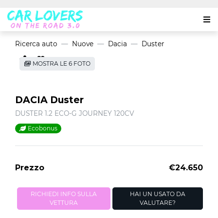
Ricerca auto
Nuove
Dacia
Duster
MOSTRA LE 6 FOTO
DACIA Duster
DUSTER 1.2 ECO-G JOURNEY 120CV
Ecobonus
Prezzo
€24.650
RICHIEDI INFO SULLA
HAI UN USATO DA
VETTURA
VALUTARE?