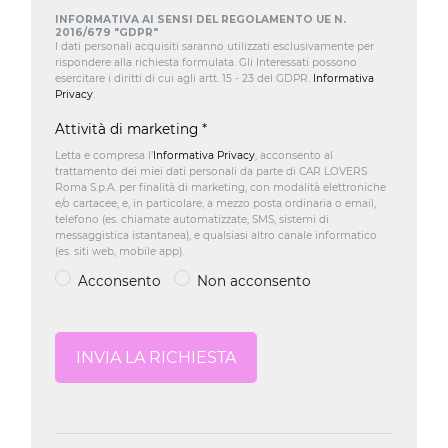
INFORMATIVA AI SENSI DEL REGOLAMENTO UE N.
2016/679 "GDPR"
I dati personali acquisiti saranno utilizzati esclusivamente per
rispondere alla richiesta formulata. Gli Interessati possono
esercitare i diritti di cui agli artt. 15 - 23 del GDPR.
Informativa
Privacy
.
Attività di marketing
*
Letta e compresa l’
Informativa Privacy
, acconsento al
trattamento dei miei dati personali da parte di CAR LOVERS
Roma S.p.A. per finalità di marketing, con modalità elettroniche
e/o cartacee, e, in particolare, a mezzo posta ordinaria o email,
telefono (es. chiamate automatizzate, SMS, sistemi di
messaggistica istantanea), e qualsiasi altro canale informatico
(es. siti web, mobile app).
Acconsento
Non acconsento