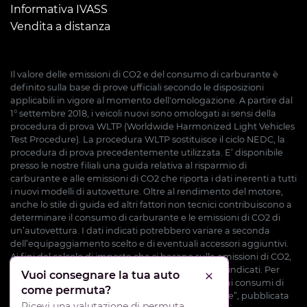
Informativa IVASS
Vendita a distanza
Il valore delle emissioni di CO2 e del consumo di carburante è
definito sulla base di prove ufficiali secondo le disposizioni
applicabili in vigore al momento dell'omologazione. A partire dal
1° settembre 2018, i veicoli nuovi sono omologati ai sensi della
procedura di prova WLTP (Worldwide Harmonized Light Vehicles
Test Procedure). La procedura WLTP sostituisce il ciclo NEDC, la
procedura di prova precedentemente utilizzata. E’ disponibile
presso le nostre filiali una guida relativa al risparmio di
carburante e alle emissioni di CO2 che riporta i dati inerenti a tutti
i nuovi modelli di autovetture. Oltre al rendimento del motore,
anche lo stile di guida ed altri fattori non tecnici contribuiscono a
determinare il consumo di carburante e le emissioni di CO2 di
un’autovettura. I dati indicati potrebbero variare a seconda
dell’equipaggiamento scelto e di eventuali accessori aggiuntivi.
Ai fini del calcolo di imposte che si basano sulle emissioni di CO2,
potrebbero essere applicati valori diversi da quelli indicati. Per
Vuoi consegnare la tua auto
Chiudi
ulteriori informazioni potete consultare la “Guida ai consumi di
come permuta?
carburante e alle emissioni di CO2 di nuove vetture”, pubblicata
Ricevi una valutazione di permuta