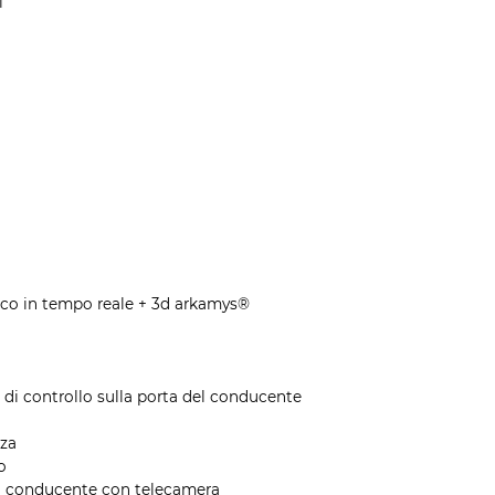
i
ico in tempo reale + 3d arkamys®
 di controllo sulla porta del conducente
zza
o
del conducente con telecamera