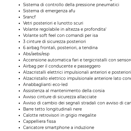
Sistema di controllo della pressione pneumatici
Sistema di emergenza afu
Srancf
Vetri posteriori e lunotto scuri
Volante regolabile in altezza e profondita'
Volante soft feel con comandi per isa
3 cinture di sicurezza posteriori
6 airbag frontali, posteriori, a tendina
Abs/aebs/esp
Accensione automatica fari e tergicristalli con senso
Airbag per il conducente e passeggero
Alzacristalli elettrici impulsionali anteriori e posteriori
Alzacristallo elettrico impulsionale anteriore lato co
Anabbaglianti eco-led
Assistenza al mantenimento della corsia
Avviso cinture di sicurezza allacciate
Avviso di cambio dei segnali stradali con avviso di c
Barre tetto longitudinali nere
Calotte retrovisori in grigio megalite
Cappelliera fissa
Caricatore smartphone a induzione