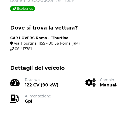
DUSTER 1.2 ECO-G JOURNEY 120CV
Ecobonus
Dove si trova la vettura?
CAR LOVERS Roma - Tiburtina
Via Tiburtina, 1155 - 00156 Roma (RM)
06 417781
Dettagli del veicolo
Potenza
Cambio
122 CV (90 kW)
Manual
Alimentazione
Gpl