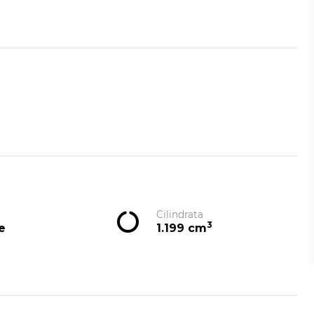
Cilindrata
3
e
1.199 cm