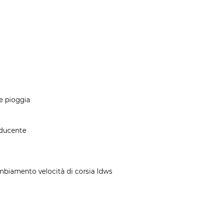
re pioggia
nducente
ambiamento velocità di corsia ldws