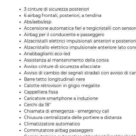
3 cinture di sicurezza posteriori
6 airbag frontali, posteriori, a tendina
Abs/aebs/esp
Accensione automatica fari e tergicristalli con senso
Airbag per il conducente e passeggero
Alzacristalli elettrici impulsionali anteriori e posteriori
Alzacristallo elettrico impulsionale anteriore lato co
Anabbaglianti eco-led
Assistenza al mantenimento della corsia
Avviso cinture di sicurezza allacciate
Avviso di cambio dei segnali stradali con avviso di c
Barre tetto longitudinali nere
Calotte retrovisori in grigio megalite
Cappelliera fissa
Caricatore smartphone a induzione
Cerchi da 18''
Chiamata di emergenza - emergency call
Chiusura centralizzata delle portiere a distanza
Climatizzatore automatico
Commutatore airbag passeggero