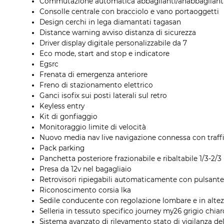
Commutazione automatica abbaglianti/anabbagliant
Consolle centrale con bracciolo e vano portaoggetti
Design cerchi in lega diamantati tagasan
Distance warning avviso distanza di sicurezza
Driver display digitale personalizzabile da 7
Eco mode, start and stop e indicatore
Egsrc
Frenata di emergenza anteriore
Freno di stazionamento elettrico
Ganci isofix sui posti laterali sul retro
Keyless entry
Kit di gonfiaggio
Monitoraggio limite di velocità
Nuovo media nav live navigazione connessa con traff
Pack parking
Panchetta posteriore frazionabile e ribaltabile 1/3-2/3
Presa da 12v nel bagagliaio
Retrovisori ripiegabili automaticamente con pulsante
Riconoscimento corsia lka
Sedile conducente con regolazione lombare e in alte
Selleria in tessuto specifico journey my26 grigio chiar
Sistema avanzato di rilevamento stato di vigilanza 