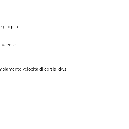
re pioggia
nducente
ambiamento velocità di corsia ldws