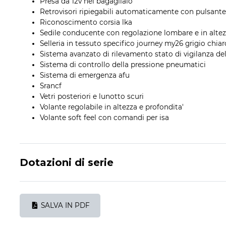
Presa da 12v nel bagagliaio
Retrovisori ripiegabili automaticamente con pulsante
Riconoscimento corsia lka
Sedile conducente con regolazione lombare e in alte
Selleria in tessuto specifico journey my26 grigio chiar
Sistema avanzato di rilevamento stato di vigilanza 
Sistema di controllo della pressione pneumatici
Sistema di emergenza afu
Srancf
Vetri posteriori e lunotto scuri
Volante regolabile in altezza e profondita'
Volante soft feel con comandi per isa
Dotazioni di serie
SALVA IN PDF