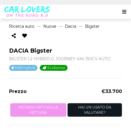
Ricerca auto
Nuove
Dacia
Bigster
DACIA Bigster
BIGSTER 1.2 HYBRID-G JOURNEY 4X4 150CV AUTO
Mild Hybrid
Ecobonus
Prezzo
€33.700
RICHIEDI INFO SULLA
HAI UN USATO DA
VETTURA
VALUTARE?