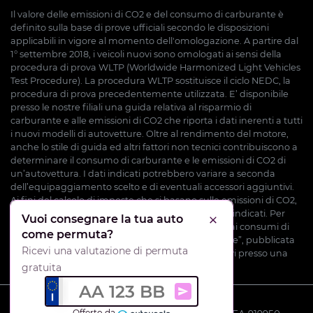
Il valore delle emissioni di CO2 e del consumo di carburante è
definito sulla base di prove ufficiali secondo le disposizioni
applicabili in vigore al momento dell'omologazione. A partire dal
1° settembre 2018, i veicoli nuovi sono omologati ai sensi della
procedura di prova WLTP (Worldwide Harmonized Light Vehicles
Test Procedure). La procedura WLTP sostituisce il ciclo NEDC, la
procedura di prova precedentemente utilizzata. E’ disponibile
presso le nostre filiali una guida relativa al risparmio di
carburante e alle emissioni di CO2 che riporta i dati inerenti a tutti
i nuovi modelli di autovetture. Oltre al rendimento del motore,
anche lo stile di guida ed altri fattori non tecnici contribuiscono a
determinare il consumo di carburante e le emissioni di CO2 di
un’autovettura. I dati indicati potrebbero variare a seconda
dell’equipaggiamento scelto e di eventuali accessori aggiuntivi.
Ai fini del calcolo di imposte che si basano sulle emissioni di CO2,
potrebbero essere applicati valori diversi da quelli indicati. Per
Vuoi consegnare la tua auto
Chiudi
ulteriori informazioni potete consultare la “Guida ai consumi di
come permuta?
carburante e alle emissioni di CO2 di nuove vetture”, pubblicata
Ricevi una valutazione di permuta
dal Ministero dello Sviluppo Economico o rivolgervi presso una
delle nostre filiali.
gratuita
AA 123 BB
Ricevi una valutazione del
Offerto da