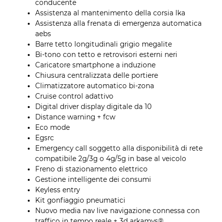
conducente
Assistenza al mantenimento della corsia lka
Assistenza alla frenata di emergenza automatica
aebs
Barre tetto longitudinali grigio megalite
Bi-tono con tetto e retrovisori esterni neri
Caricatore smartphone a induzione
Chiusura centralizzata delle portiere
Climatizzatore automatico bi-zona
Cruise control adattivo
Digital driver display digitale da 10
Distance warning + fcw
Eco mode
Egsrc
Emergency call soggetto alla disponibilità di rete
compatibile 2g/3g o 4g/5g in base al veicolo
Freno di stazionamento elettrico
Gestione intelligente dei consumi
Keyless entry
Kit gonfiaggio pneumatici
Nuovo media nav live navigazione connessa con
traffico in tempo reale + 3d arkamys®