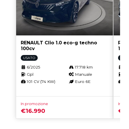
RENAULT Clio 1.0 eco-g techno
RENA
100cv
100
USATO
USA
6/2025
17.718 km
6/
Gpl
Manuale
Gp
101 CV (74 KW)
Euro 6E
10
In promozione
In pr
€16.990
€16